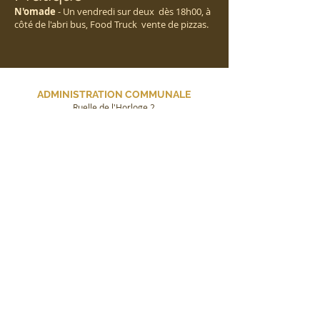
N'omade​
- Un vendredi sur deux dès 18h00, à
côté de l'abri bus, Food Truck vente de pizzas.
ADMINISTRATION COMMUNALE
Ruelle de l'Horloge 2
1430 Orges
Greffe et contrôle des habitants
ouvert les mardis de 14h00 à 15h00 et de
18h00 à 19h00
Téléphone :
024 445 13 12
Email : greffe@orges.ch
Bourse communale
sur rendez-vous
Email : bourse@orges.ch