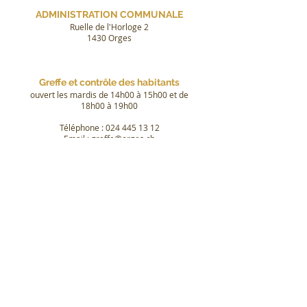
ADMINISTRATION COMMUNALE
Ruelle de l'Horloge 2
1430 Orges
Greffe et contrôle des habitants
ouvert les mardis de 14h00 à 15h00 et de
18h00 à 19h00
Téléphone :
024 445 13 12
Email : greffe@orges.ch
Bourse communale
sur rendez-vous
Email : bourse@orges.ch