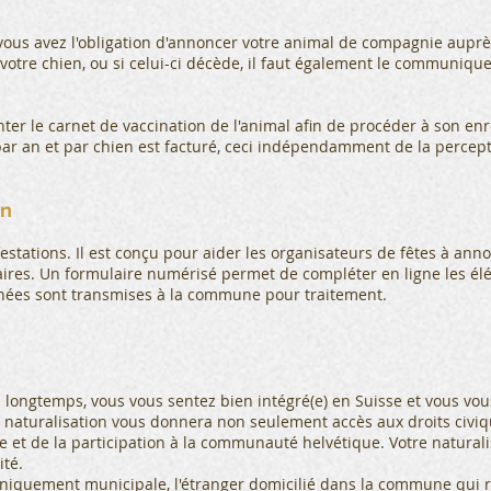
 vous avez l'obligation d'annoncer votre animal de compagnie aupr
votre chien, ou si celui-ci décède, il faut également le communiquer
ter le carnet de vaccination de l'animal afin de procéder à son en
r an et par chien est facturé, ceci indépendamment de la percept
on
festations. Il est conçu pour aider les organisateurs de fêtes à ann
saires. Un formulaire numérisé permet de compléter en ligne les é
onnées sont transmises à la commune pour traitement.
uis longtemps, vous vous sentez bien intégré(e) en Suisse et vous 
La naturalisation vous donnera non seulement accès aux droits civiq
e et de la participation à la communauté helvétique. Votre naturali
ité.
 uniquement municipale, l'étranger domicilié dans la commune qui 