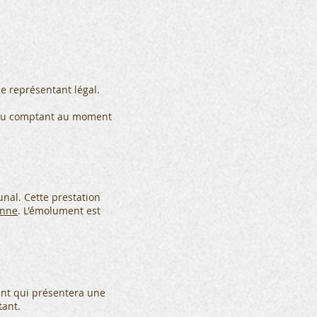
e représentant légal.
e au comptant au moment
nal. Cette prestation
anne
.
L'émolument est
t qui présentera une
tant.