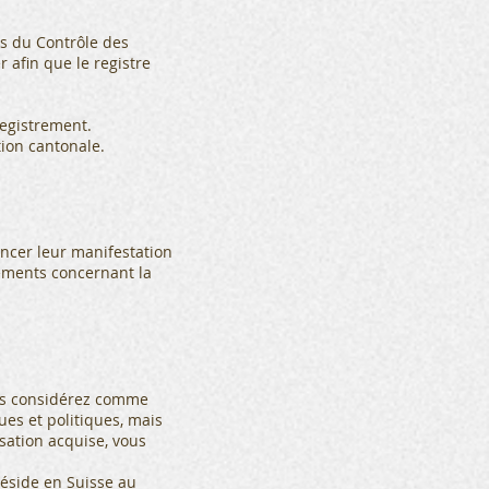
ès du Contrôle des
 afin que le registre
registrement.
ion cantonale.
oncer leur manifestation
léments concernant la
vous considérez comme
ues et politiques, mais
sation acquise, vous
réside en Suisse au