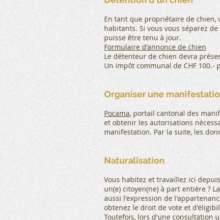
En tant que propriétaire de chien,
habitants. Si vous vous séparez de 
puisse être tenu à jour.
Formulaire d'annonce de chien
Le détenteur de chien devra présen
Un impôt communal de CHF 100.- pa
Organiser une manifestati
Pocama
, portail cantonal des mani
et obtenir les autorisations néces
manifestation. Par la suite, les d
Naturalisation
Vous habitez et travaillez ici dep
un(e) citoyen(ne) à part entière ? 
aussi l'expression de l'appartenanc
obtenez le droit de vote et d'éligibil
Toutefois, lors d'une consultation