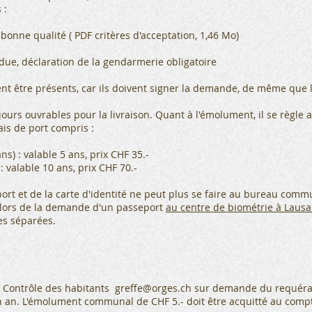
 :
bonne qualité (
PDF critères
d'acceptation,
1,46 Mo)
rdue, déclaration de la gendarmerie obligatoire
ent être présents, car ils doivent signer la demande, de même que l
urs ouvrables pour la livraison. Quant à l'émolument, il se règl
rais de port compris :
ns) : valable 5 ans, prix CHF 35.-
: valable 10 ans, prix CHF 70.-
 et de la carte d'identité ne peut plus se faire au bureau commu
 lors de la demande d'un passeport
au centre de biométrie à Laus
es séparées.
le Contrôle des habitants
greffe@orges.ch
sur demande du requéran
'un an. L'émolument communal de CHF 5.- doit être acquitté au comp