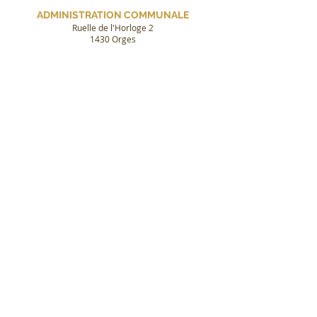
ADMINISTRATION COMMUNALE
Ruelle de l'Horloge 2
1430 Orges
Greffe et contrôle des habitants
ouvert les mardis de 14h00 à 15h00 et de
18h00 à 19h00
Téléphone :
024 445 13 12
Email : greffe@orges.ch
Bourse communale
sur rendez-vous
Email : bourse@orges.ch