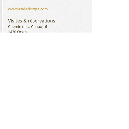
www.lasalledorges.com
Visites & réservations
Chemin de la Chaux 16
1430 Orges
T.
024 445 68 66
Centre sportif de Borné-Nau
Lien pour les réservations des salles de sport,
terrains, piste d'athlétisme, restaurant, etc.
Cliquer sur le lien :
Accueil (ne.ch)
ADMINISTRATION COMMUNALE